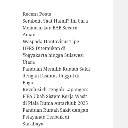
Recent Posts
Sembelit Saat Hamil? Ini Cara
Melancarkan BAB Secara
Aman
Waspada Hantavirus Tipe
HFRS Ditemukan di
Yogyakarta hingga Sulawesi
Utara
Panduan Memilih Rumah Sakit
dengan Fasilitas Unggul di
Bogor
Revolusi di Tengah Lapangan:
FIFA Ubah Sistem Kerja Wasit
di Piala Dunia Antarklub 2025
Panduan Rumah Sakit dengan
Pelayanan Terbaik di
Surabaya