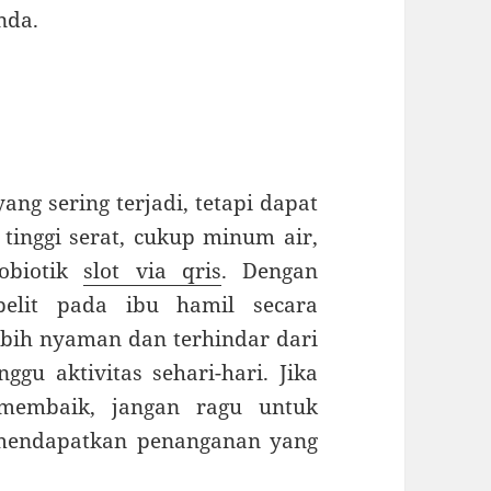
nda.
ang sering terjadi, tetapi dapat
tinggi serat, cukup minum air,
robiotik
slot via qris
. Dengan
elit pada ibu hamil secara
ebih nyaman dan terhindar dari
u aktivitas sehari-hari. Jika
 membaik, jangan ragu untuk
 mendapatkan penanganan yang