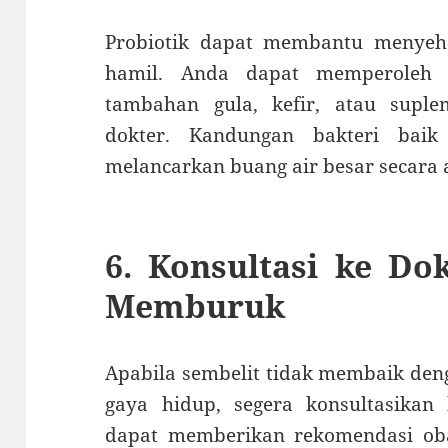
Probiotik dapat membantu menyeh
hamil. Anda dapat memperoleh p
tambahan gula, kefir, atau suple
dokter. Kandungan bakteri bai
melancarkan buang air besar secara 
6. Konsultasi ke Dok
Memburuk
Apabila sembelit tidak membaik de
gaya hidup, segera konsultasikan
dapat memberikan rekomendasi ob