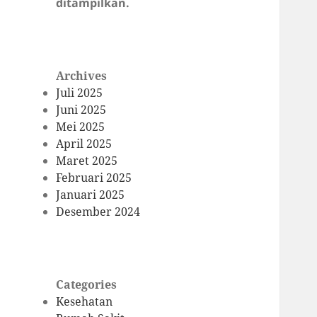
ditampilkan.
Archives
Juli 2025
Juni 2025
Mei 2025
April 2025
Maret 2025
Februari 2025
Januari 2025
Desember 2024
Categories
Kesehatan