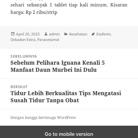
sehari sebanyak 1 tablet tiap kali minum. Kisaran
harga: Rp 2 ribu/strip
Diposkan
Penulis
Kategori
Tag
April 20, 2025
admin
Kesehatan
Etafenin
,
pada
Oskadon Extra
,
Paracetamol
Navigasi
SEBELUMNYA
pos
Sebelum Pelihara Iguana Kenali 5
Pos
Manfaat Daun Murbei Ini Dulu
sebelumnya:
BERIKUT
Tidur Lebih Berkualitas Tips Mengatasi
Pos
Susah Tidur Tanpa Obat
berikutnya:
Dengan bangga bertenaga WordPress
Go to mobile version